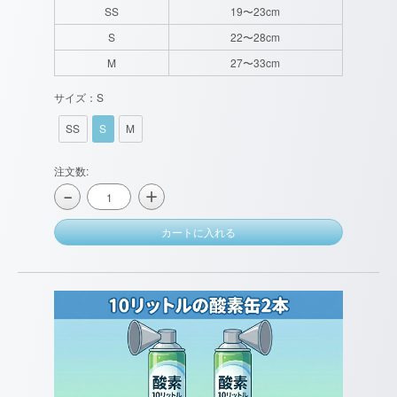
SS
19〜23cm
S
22〜28cm
M
27〜33cm
サイズ：S
SS
S
M
注文数:
＋
−
カートに入れる